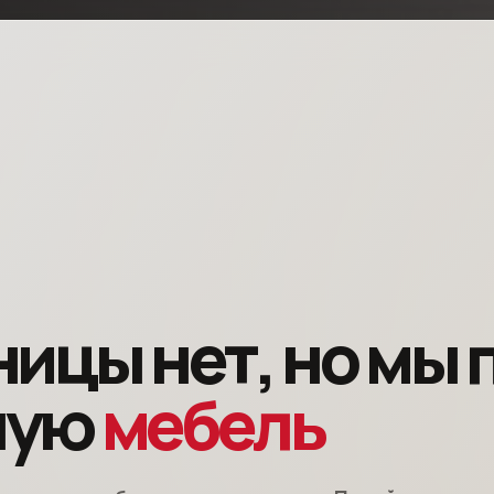
ницы нет, но мы
ную
мебель