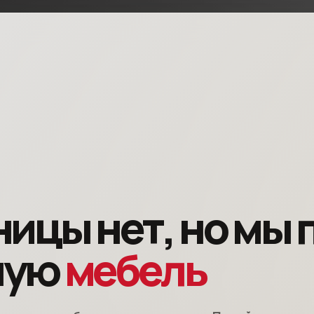
ницы нет, но мы
ную
мебель