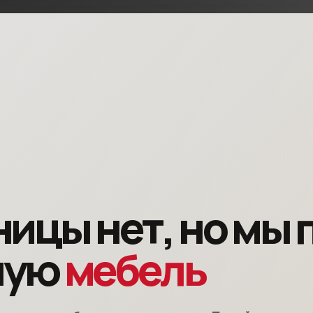
ницы нет, но мы
ную
мебель